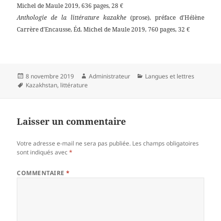
Michel de Maule 2019, 636 pages, 28 €
Anthologie de la littérature kazakhe
(prose), préface d’Hélène
Carrère d’Encausse, Éd. Michel de Maule 2019, 760 pages, 32 €
Publié
Auteur
Catégories
8 novembre 2019
Administrateur
Langues et lettres
le
Mots-
Kazakhstan
,
littérature
clés
Laisser un commentaire
Votre adresse e-mail ne sera pas publiée.
Les champs obligatoires
sont indiqués avec
*
COMMENTAIRE
*