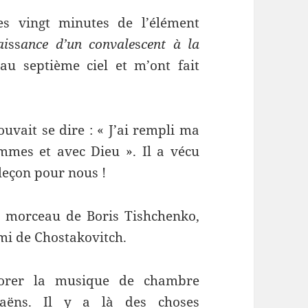
es vingt minutes de l’élément
ai
ss
ance d’un convale
s
cent à la
au septième ciel et m’ont fait
uvait se dire : « J’ai rempli ma
mmes et avec Dieu ». Il a vécu
leçon pour nous !
li morceau de Boris Tishchenko,
mi de Chostakovitch.
lorer la musique de chambre
-Saëns. Il y a là des choses