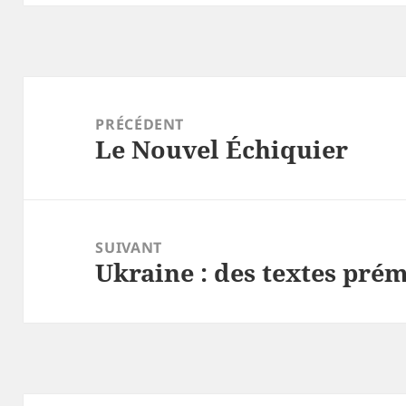
Navigation
de
PRÉCÉDENT
Le Nouvel Échiquier
l’article
Article
précédent :
SUIVANT
Ukraine : des textes pré
Article
suivant :