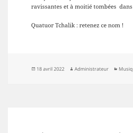
ravissantes et à moitié tombées dans 
Quatuor Tchalik : retenez ce nom !
Publié
Auteur
Catég
18 avril 2022
Administrateur
Musiq
le