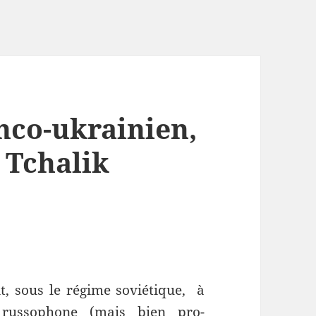
nco-ukrainien,
 Tchalik
it, sous le régime soviétique, à
 russophone (mais bien pro-