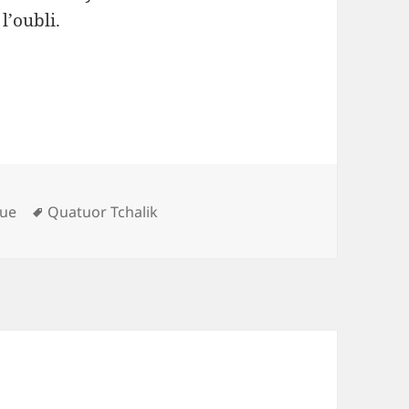
l’oubli.
ories
Mots-
ue
Quatuor Tchalik
clés