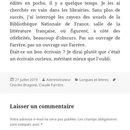
édités en poche, il y a quelque temps. Je les ai
cherchés en vain dans les librairies. Sans plus de
succès, j’ai interrogé les rayons des usuels de la
Bibliothèque Nationale de France, salle de la
littérature française, où figurent, à côté des
célébrités, beaucoup d’obscurs. Pas un ouvrage de
Farrère, pas un ouvrage sur Farrère.
Était-ce un bon écrivain ? Je dirai plutôt que c’était
un écrivain curieux, méritant mieux que l’oubli.
Publié
Auteur
Catégories
Mots-
21 juillet 2019
Administrateur
Langues et lettres
le
clés
Charles Bragone
,
Claude Farrère
Laisser un commentaire
Votre adresse e-mail ne sera pas publiée.
Les champs obligatoires
sont indiqués avec
*