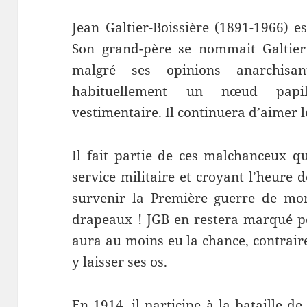
Jean Galtier-Boissière (1891-1966) es
Son grand-père se nommait Galtier 
malgré ses opinions anarchisan
habituellement un nœud papill
vestimentaire. Il continuera d’aimer les
Il fait partie de ces malchanceux q
service militaire et croyant l’heure d
survenir la Première guerre de mond
drapeaux ! JGB en restera marqué pou
aura au moins eu la chance, contrair
y laisser ses os.
En 1914, il participe à la bataille d