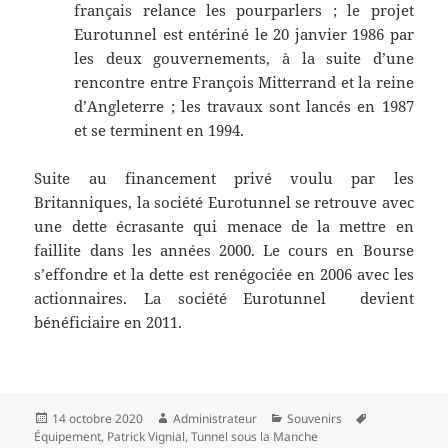
français relance les pourparlers ; le projet
Eurotunnel est entériné le 20 janvier 1986 par
les deux gouvernements, à la suite d’une
rencontre entre François Mitterrand et la reine
d’Angleterre ; les travaux sont lancés en 1987
et se terminent en 1994.
Suite au financement privé voulu par les
Britanniques, la société Eurotunnel se retrouve avec
une dette écrasante qui menace de la mettre en
faillite dans les années 2000. Le cours en Bourse
s’effondre et la dette est renégociée en 2006 avec les
actionnaires. La société Eurotunnel devient
bénéficiaire en 2011.
Publié
Auteur
Catégories
Mots-
14 octobre 2020
Administrateur
Souvenirs
le
clés
Équipement
,
Patrick Vignial
,
Tunnel sous la Manche