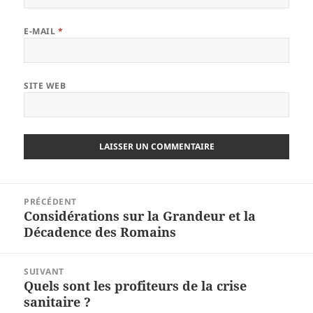
E-MAIL
*
SITE WEB
Navigation
PRÉCÉDENT
de
Considérations sur la Grandeur et la
Article
l’article
Décadence des Romains
précédent :
SUIVANT
Quels sont les profiteurs de la crise
Article
sanitaire ?
suivant :