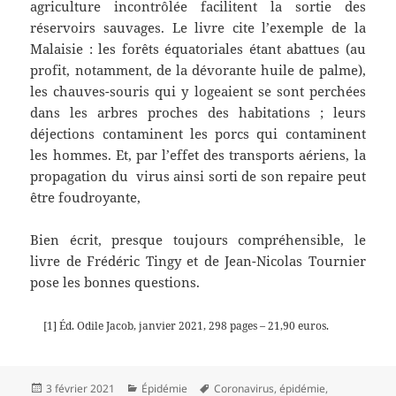
agriculture incontrôlée facilitent la sortie des
réservoirs sauvages. Le livre cite l’exemple de la
Malaisie : les forêts équatoriales étant abattues (au
profit, notamment, de la dévorante huile de palme),
les chauves-souris qui y logeaient se sont perchées
dans les arbres proches des habitations ; leurs
déjections contaminent les porcs qui contaminent
les hommes. Et, par l’effet des transports aériens, la
propagation du virus ainsi sorti de son repaire peut
être foudroyante,
Bien écrit, presque toujours compréhensible, le
livre de Frédéric Tingy et de Jean-Nicolas Tournier
pose les bonnes questions.
[1] Éd. Odile Jacob, janvier 2021, 298 pages – 21,90 euros.
Publié
Catégories
Mots-
3 février 2021
Épidémie
Coronavirus
,
épidémie
,