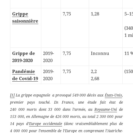
Grippe
7,75
1,28
5–1
saisonnière
(340
1 mi
Grippe de
2019-
7,75
Inconnu
11 %
2019-2020
2020
Pandémie
2019-
7,75
2,2
(15
de Covid-19
2020
2,68
[1]
La grippe espagnole a provoqué 549 000 décès aux
États-Unis
,
premier pays touché. En France, une étude fait état de
240 000 morts dont 33 000 dans l’armée, au
Royaume-Uni
de
153 000, en Allemagne de 426 000 morts, au total 2 300 000 pour
14 pays d’
Europe occidentale
(donc vraisemblablement plus de
4 000 000 pour l’ensemble de l’Europe en comprenant l’Autriche-