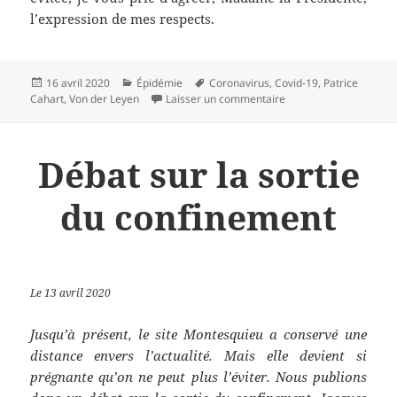
l’expression de mes respects.
Publié
Catégories
Mots-
16 avril 2020
Épidémie
Coronavirus
,
Covid-19
,
Patrice
le
clés
sur « Il ne faut pas ôt
Cahart
,
Von der Leyen
Laisser un commentaire
Débat sur la sortie
du confinement
Le 13 avril 2020
Jusqu’à présent, le site Montesquieu a conservé une
distance envers l’actualité. Mais elle devient si
prégnante qu’on ne peut plus l’éviter. Nous publions