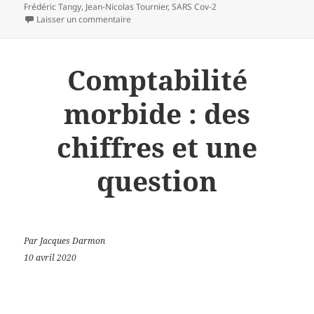
le
clés
Frédéric Tangy
,
Jean-Nicolas Tournier
,
SARS Cov-2
sur Réflexions sur un assaillant
Laisser un commentaire
Comptabilité
morbide : des
chiffres et une
question
Par Jacques Darmon
10 avril 2020