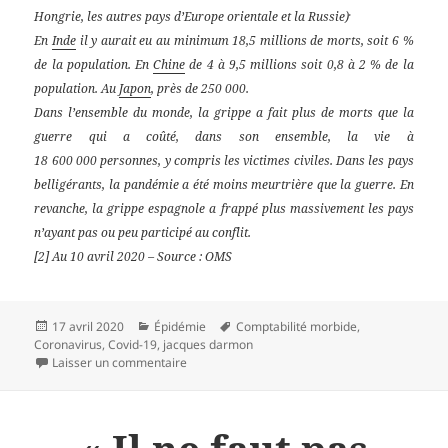
.
Hongrie, les autres pays d’Europe orientale et la Russie)
En
Inde
il y aurait eu au minimum 18,5 millions de morts, soit 6 %
de la population. En
Chine
de 4 à 9,5 millions soit 0,8 à 2 % de la
population. Au
Japon
, près de 250 000.
Dans l’ensemble du monde, la grippe a fait plus de morts que la
guerre qui a coûté, dans son ensemble, la vie à
18 600 000 personnes, y compris les victimes civiles. Dans les pays
belligérants, la pandémie a été moins meurtrière que la guerre. En
revanche, la grippe espagnole a frappé plus massivement les pays
n’ayant pas ou peu participé au conflit.
[2] Au 10 avril 2020 – Source : OMS
Publié
Catégories
Mots-
17 avril 2020
Épidémie
Comptabilité morbide
,
le
clés
Coronavirus
,
Covid-19
,
jacques darmon
sur Comptabilité morbide : des chiffres et une 
Laisser un commentaire