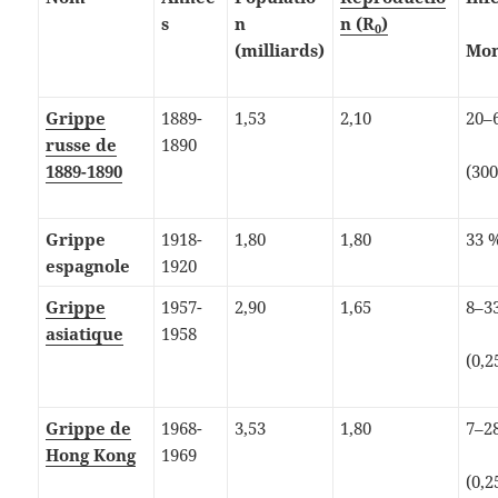
s
n
n (R
)
0
(milliards)
Mon
Grippe
1889-
1,53
2,10
20–
russe de
1890
1889-1890
(30
Grippe
1918-
1,80
1,80
33 %
espagnole
1920
Grippe
1957-
2,90
1,65
8–3
asiatique
1958
(0,2
Grippe de
1968-
3,53
1,80
7–2
Hong Kong
1969
(0,2