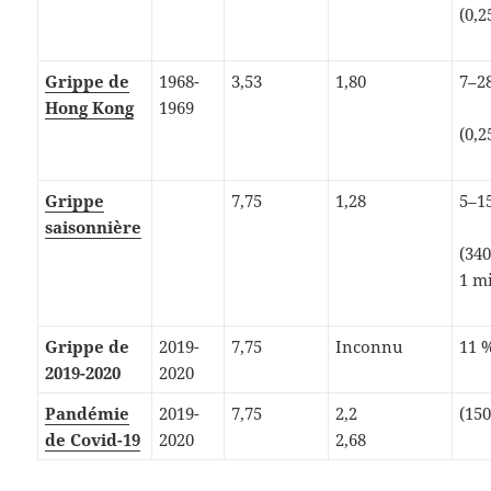
(0,2
Grippe de
1968-
3,53
1,80
7–2
Hong Kong
1969
(0,2
Grippe
7,75
1,28
5–1
saisonnière
(340
1 mi
Grippe de
2019-
7,75
Inconnu
11 %
2019-2020
2020
Pandémie
2019-
7,75
2,2
(15
de Covid-19
2020
2,68