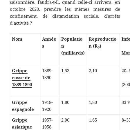
saisonnière, faudra-t-il, quand celle-ci arrivera, en
octobre 2020, prendre les mêmes mesures de
confinement, de distanciation sociale, d’arrêts
d’activité ?
Nom
Année
Populatio
Reproductio
Inf
s
n
n (R
)
0
(milliards)
Mon
Grippe
1889-
1,53
2,10
20–
russe de
1890
1889-1890
(30
Grippe
1918-
1,80
1,80
33 %
espagnole
1920
Grippe
1957-
2,90
1,65
8–3
asiatique
1958