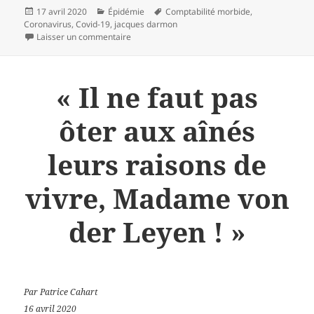
Publié
Catégories
Mots-
17 avril 2020
Épidémie
Comptabilité morbide
,
le
clés
Coronavirus
,
Covid-19
,
jacques darmon
sur Comptabilité morbide : des chiffres et une 
Laisser un commentaire
« Il ne faut pas
ôter aux aînés
leurs raisons de
vivre, Madame von
der Leyen ! »
Par Patrice Cahart
16 avril 2020