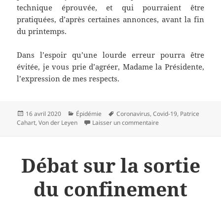
technique éprouvée, et qui pourraient être
pratiquées, d’après certaines annonces, avant la fin
du printemps.
Dans l’espoir qu’une lourde erreur pourra être
évitée, je vous prie d’agréer, Madame la Présidente,
l’expression de mes respects.
Publié
Catégories
Mots-
16 avril 2020
Épidémie
Coronavirus
,
Covid-19
,
Patrice
le
clés
sur « Il ne faut pas ôt
Cahart
,
Von der Leyen
Laisser un commentaire
Débat sur la sortie
du confinement